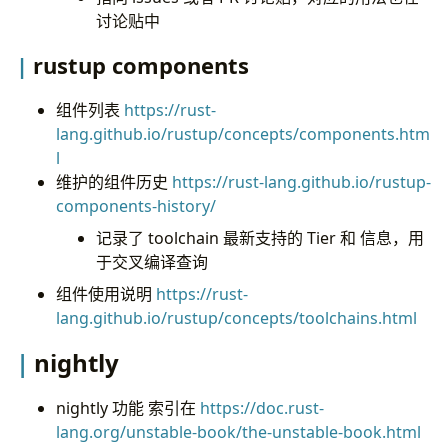
讨论贴中
rustup components
组件列表
https://rust-
lang.github.io/rustup/concepts/components.htm
l
维护的组件历史
https://rust-lang.github.io/rustup-
components-history/
记录了 toolchain 最新支持的 Tier 和 信息，用
于交叉编译查询
组件使用说明
https://rust-
lang.github.io/rustup/concepts/toolchains.html
nightly
nightly 功能 索引在
https://doc.rust-
lang.org/unstable-book/the-unstable-book.html