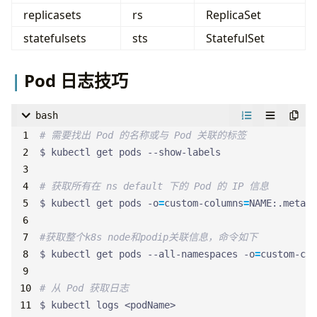
replicasets
rs
ReplicaSet
statefulsets
sts
StatefulSet
Pod 日志技巧
bash
# 需要找出 Pod 的名称或与 Pod 关联的标签
# 获取所有在 ns default 下的 Pod 的 IP 信息
$ kubectl get pods -o
=
custom-columns
=
#获取整个k8s node和podip关联信息，命令如下
$ kubectl get pods --all-namespaces -o
=
custom-col
# 从 Pod 获取日志