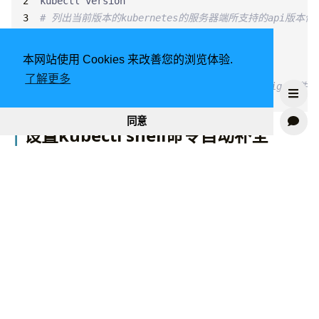
# 列出当前版本的kubernetes的服务器端所支持的api版本信
# 获取k8s集群信息
本网站使用 Cookies 来改善您的浏览体验.
了解更多
# 获取k8s集群管理配置信息，也就是 .kube/config 文件
kubectl config view
同意
设置kubectl shell命令自动补全
REHL
bash
source
type
echo
'source <(kubectl completion bash)'
source
 ~/.bashrc