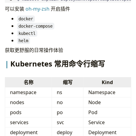
删除资源
标签匹配和设置
可以安装
oh-my-zsh
开启插件
service相关
docker
创建service
docker-compose
维护相关
kubectl
扩缩容
helm
在线设置镜像版本
获取更舒服的日常操作体验
升级和回滚操作
多集群相关
Kubernetes 常用命令行缩写
设置集群角色
查看集群和版本相关信息
设置kubectl shell命令自动补全
名称
缩写
Kind
namespace
ns
Namespace
nodes
no
Node
pods
po
Pod
services
svc
Service
deployment
deploy
Deployment