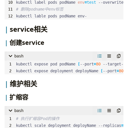
kubectl label pods podName 
env
=
test
# 删除podname中env标签
kubectl lable pods podName env-
service相关
创建service
bash
kubectl expose pod podName 
[
--port
=
80
 --target-po
kubectl expose deployment deployName 
[
--port
=
80
 -
维护相关
扩缩容
bash
# 执行扩缩容Pod的操作
kubectl scale deployment deployName --replicas
=
3