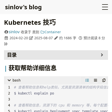
sinlov's blog
Kubernetes 技巧
sinlov
收录于
类别
Container
2024-02-20
2025-08-07
约 1686 字
预计阅读 8 分
钟
目录
获取帮助详细信息
获取帮助详细信息
Kubernetes 常用命令行缩写
Pod 日志技巧
bash
资源类
# 查看帮助信息和help类似，尤其是资源清单的结构字段信息
常用获取资源方式
描述资源
进入容器
# 查看帮助信息，资源下的 cpu 和 memory 等，每个配
创建资源
$ kubectl explain Deployment.spec.template.spec.c