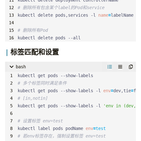
# 删除所有包含某个label的Pod和service
kubectl delete pods,services -l 
name
=
# 删除所有Pod
kubectl delete pods --all
标签匹配和设置
bash
# 多个标签同时满足条件
kubectl get pods --show-labels -l 
env
=
dev,tie
=
# [in,notin]
kubectl get pods --show-labels -l 
'env in (dev,te
# 设置标签 env=test
kubectl label pods podName 
env
=
test
# 若env标签存在，强制设置标签 env=test