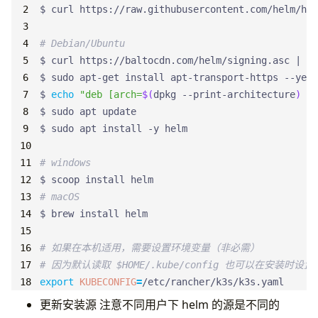
$ curl https://raw.githubusercontent.com/helm/hel
# Debian/Ubuntu
$ curl https://baltocdn.com/helm/signing.asc 
|
 gp
$ 
echo
"deb [arch=
$(
dpkg --print-architecture
)
 si
# windows
# macOS
# 如果在本机适用，需要设置环境变量（非必需）
# 因为默认读取 $HOME/.kube/config 也可以在安装时设置
export
KUBECONFIG
=
/etc/rancher/k3s/k3s.yaml
更新安装源 注意不同用户下 helm 的源是不同的