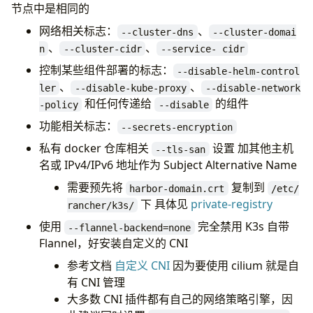
节点中是相同的
网络相关标志：
、
--cluster-dns
--cluster-domai
、
、
n
--cluster-cidr
--service- cidr
控制某些组件部署的标志：
--disable-helm-control
、
、
ler
--disable-kube-proxy
--disable-network
和任何传递给
的组件
-policy
--disable
功能相关标志：
--secrets-encryption
私有 docker 仓库相关
设置 加其他主机
--tls-san
名或 IPv4/IPv6 地址作为 Subject Alternative Name
需要预先将
复制到
harbor-domain.crt
/etc/
下 具体见
private-registry
rancher/k3s/
使用
完全禁用 K3s 自带
--flannel-backend=none
Flannel，好安装自定义的 CNI
参考文档
自定义 CNI
因为要使用 cilium 就是自
有 CNI 管理
大多数 CNI 插件都有自己的网络策略引擎，因