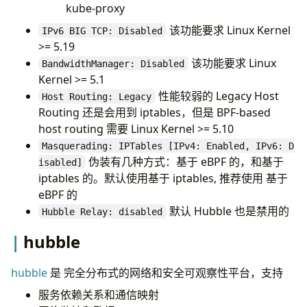
$ sudo ip6tables-save 
|
kube-proxy
# 确认上面的执行完成后
该功能要求 Linux Kernel
IPv6 BIG TCP: Disabled
# wait cilium install
$ /usr/local/bin/k3s-agent-uninstall.sh
>= 5.19
该功能要求 Linux
BandwidthManager: Disabled
# 安装成功后效果
Kernel >= 5.1
性能较弱的 Legacy Host
Host Routing: Legacy
Routing 还是会用到 iptables，但是 BPF-based
Containers:            cilium             Running
host routing 需要 Linux Kernel >= 5.10
                       cilium-operator    Running
Masquerading: IPTables [IPv4: Enabled, IPv6: D
伪装有几种方式：基于 eBPF 的，和基于
isabled]
iptables 的。默认使用基于 iptables, 推荐使用 基于
## 安装有错误，卸载安装
eBPF 的
默认 Hubble 也是禁用的
Hubble Relay: disabled
# k3s下必须手动删除 cilium_host、cilium_net 和 cili
# 如果不这样做，你可能会在 K3s 停止时丢失与主机的网络
hubble
$ ip link show 
|
hubble
是 完全分布式的网络和安全可观察性平台，支持
服务依赖关系和通信映射