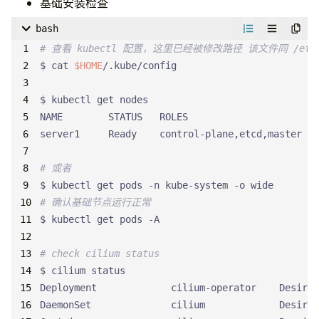
基础安装检查
# 这里设置共享密钥用于将 server 或 agent 加入集群的令
# 令牌使用 ${ENV_GEN_K3S_TOKEN}
bash
$ 
export
K3S_TOKEN
=
${
ENV_GEN_K3S_TOKEN
}
# 查看 kubectl 配置，这里已经被修改路径 该文件同 /etc/ran
# 设置 首个 server 地址，用于其他节点加入
$ cat 
$HOME
$ 
export
K3S_INSTALL_FIRST_ADVERTISE_ADDRESS
=
"192
# 设置私有 harbor 的域名或者 IP
$ 
export
K3S_TLS_SUBJECT_ALTERNATIVE_NAME_HOSTS
=
"
# 设置安装版本 https://github.com/k3s-io/k3s/rele
$ 
export
INSTALL_K3S_VERSION
=
# 或者
## 设置安装命令
# 这个方式为 使用嵌入式 etcd 初始化新集群，设置 ser
# 确认基础节点运行正常
# 使用自定义 CNI 禁用运行 kube-proxy
$ 
export
INSTALL_K3S_EXEC
=
"server --tls-san=
${
K3S
# check cilium status
## 开始安装 k3s
# check env
$ 
echo
$K3S_TOKEN
$INSTALL_K3S_EXEC
# then