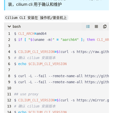
装，cilium cli 用于确认和维护
Cilium CLI 安装在 操作机/堡垒机上
bash
$ 
CLI_ARCH
=
$ 
if
[
"
$(
uname -m
)
"
=
"aarch64"
]
;
then
CLI_ARCH
$ 
CILIUM_CLI_VERSION
=
$(
curl -s https://raw.github
# 确认 cilium 安装版本
$ 
echo
$CILIUM_CLI_VERSION
$ curl -L --fail --remote-name-all https://githu
$ curl -L --fail --remote-name-all https://githu
## use proxy
$ 
CILIUM_CLI_VERSION
=
$(
curl -s https://mirror.ghp
# 确认 cilium 安装版本
$ 
echo
$CILIUM_CLI_VERSION