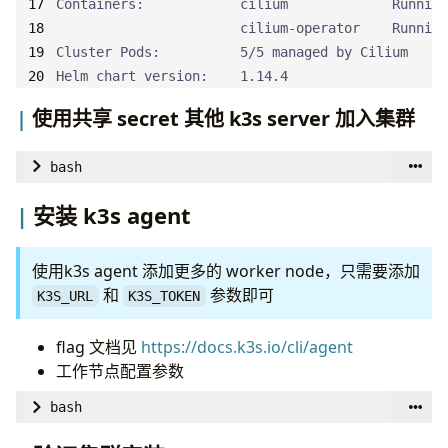
Containers:            cilium             Running
$ curl -sfL https://get.k3s.io 
|
                       cilium-operator    Running
# 或者使用国内镜像安装
$ curl -sfL https://rancher-mirror.oss-cn-beijing
Helm chart version:    1.14.4
INSTALL_K3S_MIRROR
=
使用共享 secret 其他 k3s server 加入集群
# 添加其他参数（非必需）
$ curl -sfL https://rancher-mirror.oss-cn-beijing
bash
INSTALL_K3S_MIRROR
=
cn sh -s - 
# 设置主机上的其他非特权用户将能读取它，这个根据实际情
安装 k3s agent
  --tls-san <harbor_domain> 
$ 
export
K3S_KUBECONFIG_MODE
=
644
  --advertise-address
=
${
K3S_INSTALL_ADVERTISE_ADD
# 设置 数据库连接环境变量（非必需）--cluster-init 为内
使用k3s agent 添加更多的 worker node，只需要添加
$ 
export
K3S_DATASTORE_ENDPOINT
=
""
和
参数即可
K3S_URL
K3S_TOKEN
# 或者下载到本地 install-k3s.sh
## 这些环境变量就是必须设置的
flag 文档见
https://docs.k3s.io/cli/agent
$ cat install-k3s.sh 
|
INSTALL_K3S_MIRROR
=
cn sh -
工作节点配置参数
# 这里设置共享密钥用于将 server 或 agent 加入集群的令
bash
# 令牌使用首个节点安装时生成的 ${ENV_GEN_K3S_TOKEN}
## 检查服务运行
$ 
export
K3S_TOKEN
=
${
ENV_GEN_K3S_TOKEN
}