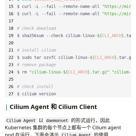
$ curl -L --fail --remote-name-all 
"https://mirr
$ curl -L --fail --remote-name-all 
"https://mirr
# check download
$ sha256sum --check cilium-linux-
${
CLI_ARCH
}
# install cilium
$ sudo tar xzvfC cilium-linux-
${
CLI_ARCH
}
# remove package
$ rm 
"cilium-linux-
${
CLI_ARCH
}
.tar.gz"
"cilium-li
# check install
$ cilium version
Cilium Agent 和 Cilium Client
以
的形式运行，因此
Cilium Agent
daemonset
Kubernetes 集群的每个节点上都有一个 Cilium agent
pod 在运行，下面会演示
的使用
Cilium Agent