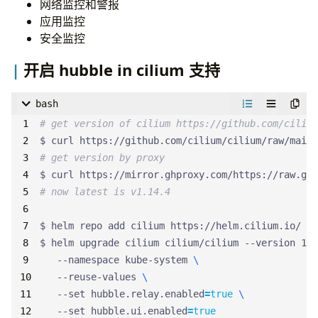
网络监控和警报
# 并且 需要删除 cilium 的 iptables 规则
应用监控
$ iptables-save 
|
 grep -iv cilium 
|
安全监控
$ ip6tables-save 
|
 grep -iv cilium 
|
# 确认删除
开启 hubble in cilium 支持
$ sudo iptables-save 
|
$ sudo ip6tables-save 
|
bash
# 确认上面的执行完成后
# get version of cilium https://github.com/cilium
$ /usr/local/bin/k3s-uninstall.sh
# get version by proxy
# now latest is v1.14.4
$ helm upgrade cilium cilium/cilium --version 1.1
   --namespace kube-system 
   --reuse-values 
   --set hubble.relay.enabled
=
true
   --set hubble.ui.enabled
=
true