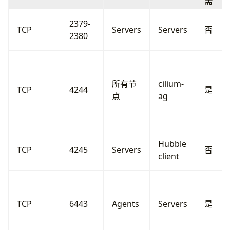
需
2379-
TCP
Servers
Servers
否
2380
所有节
cilium-
TCP
4244
是
点
ag
Hubble
TCP
4245
Servers
否
client
TCP
6443
Agents
Servers
是