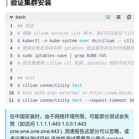
验证集群安装
# 设置 首个 server 地址，用于其他节点加入
## 这些环境变量就是必须设置的
$ 
export
K3S_INSTALL_FIRST_ADVERTISE_ADDRESS
=
"192
# 配置 KUBECONFIG
bash
# 设置私有 harbor 的域名或者 IP
# 这里设置共享密钥用于将 server 或 agent 加入集群的令
$ 
export
KUBECONFIG
=
$ 
export
K3S_TLS_SUBJECT_ALTERNATIVE_NAME_HOSTS
=
"
# 令牌使用首个节点安装时生成的 ${ENV_GEN_K3S_TOKEN}
## 验证
# 设置安装版本 https://github.com/k3s-io/k3s/rele
$ 
export
K3S_TOKEN
=
${
ENV_GEN_K3S_TOKEN
}
# 借助 cilium service list 命令，我们可以验证 Cili
## 使用 cilium cli 安装 cilium
$ 
export
INSTALL_K3S_VERSION
=
# 设置安装版本 https://github.com/k3s-io/k3s/rele
$ kubectl -n kube-system 
exec
# get version of cilium https://github.com/cilium
$ 
export
INSTALL_K3S_VERSION
=
# 使用主机名空间中的 iptables 验证是否存在针对该服务的 i
## 设置安装命令
# 设置集群节点地址
$ sudo iptables-save 
|
# get version by proxy
# 这个方式为 使用嵌入式 etcd 初始化新集群，设置 serv
$ 
export
K3S_INSTALL_FIRST_ADVERTISE_ADDRESS
=
"192
# 因为是使用 cilium cli 安装，iptables 规则不
# 设置 master 对外节点地址，设置配置文件位置
$ 
export
K3S_URL
=
https://
${
K3S_INSTALL_FIRST_ADVE
# now latest is v1.14.4
# 使用自定义 CNI 禁用运行 kube-proxy
# 安装配置 agent
## test
# match k3s default podCIDR 10.42.0.0/16
$ 
export
INSTALL_K3S_EXEC
=
"server --server https:
$ 
export
INSTALL_K3S_EXEC
=
"agent --server https:/
$ cilium connectivity 
test
$ cilium install --version 1.14.4 
# test with args external to https://www.baidu.co
  --set
=
ipam.operator.clusterPoolIPv4PodCIDRList
=
## 开始安装
## 开始安装
$ cilium connectivity 
test
 --request-timeout 30s 
# check env
# check env
$ 
echo
$K3S_TOKEN
$K3S_INSTALL_FIRST_ADVERTISE_AD
$ 
echo
$K3S_TOKEN
$K3S_URL
$INSTALL_K3S_EXEC
在中国安装时，由于网络环境所限，可能部分测试会失
# then
# then
败（如访问 1.1.1.1:443 1.0.0.1:443
$ curl -sfL https://get.k3s.io 
|
$ curl -sfL https://get.k3s.io 
|
one.one.one.one:443 ). 测速报告这部分可以忽略，或
# wait cilium install
# 或者使用国内镜像安装
# 或者使用国内镜像安装
者设置好测试目标 连接性测试需要至少两个 worker