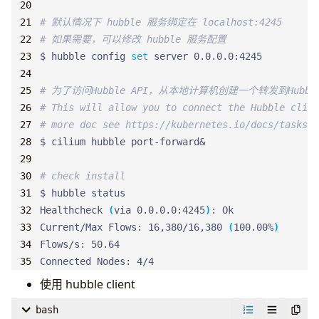
# 默认情况下 hubble 服务绑定在 localhost:4245
# 如果需要，可以修改 hubble 服务配置
$ hubble config 
set
# 为了访问Hubble API，从本地计算机创建一个转发到Hub
# This will allow you to connect the Hubble clien
# more doc see https://kubernetes.io/docs/tasks/a
$ cilium hubble port-forward
&
# check install
Healthcheck 
(
via 0.0.0.0:4245
)
Current/Max Flows: 16,380/16,380 
(
100.00%
)
Connected Nodes: 4/4
使用 hubble client
bash