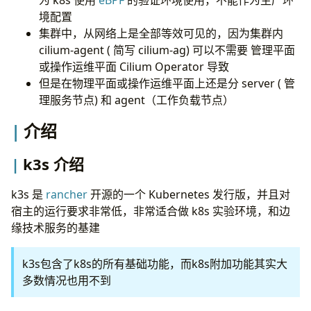
为 k8s 使用
eBPF
的验证环境使用，不能作为生产环
k3s with cilium 各节点的入站规则
境配置
编排工具 helm
集群中，从网络上是全部等效可见的，因为集群内
安装 Cilium CLI
cilium-agent ( 简写 cilium-ag) 可以不需要 管理平面
Cilium Agent 和 Cilium Client
或操作运维平面 Cilium Operator 导致
快速上手 k3s with cilium
但是在物理平面或操作运维平面上还是分 server ( 管
k3s 基本结构
理服务节点) 和 agent（工作负载节点）
部署计划
安装 k3s server with cilium
介绍
嵌入式 etcd 的 HA K3s 集群
使用共享 secret 其他 k3s server 加入集
k3s 介绍
群
安装 k3s agent
k3s 是
rancher
开源的一个 Kubernetes 发行版，并且对
验证集群安装
宿主的运行要求非常低，非常适合做 k8s 实验环境，和边
查看 cilium 启用的功能
缘技术服务的基建
hubble
开启 hubble in cilium 支持
k3s包含了k8s的所有基础功能，而k8s附加功能其实大
安装 hubble Client
多数情况也用不到
配置 Service Map 和 Hubble UI
使用 hubble UI