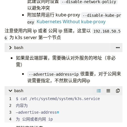
此建议同时设置
--disable-network-policy
以避免冲突
附加禁用运行 kube-proxy
--disable-kube-pr
Kubernetes Without kube-proxy
oxy
注意使用内网 ip 或者 公网 ip 搭建，这里以
192.168.50.5
为 k3s server 第一个节点
6
bash
# 设置主机上的其他非特权用户将能读取它，这个根据实际情
如果是云端部署，需要确认对外服务的地址（非必
$ 
export
K3S_KUBECONFIG_MODE
=
644
需）
很重要，对于公网来
--advertise-address=ip
# 设置 数据库连接环境变量（非必需）--cluster-init 为内
说需要指定，不然默认是内网ip
$ 
export
K3S_DATASTORE_ENDPOINT
=
""
bash
# 设置对外服务 ip （非必需）
$ 
export
K3S_INSTALL_ADVERTISE_ADDRESS
=
"192.168.5
–advertise-address
=
## 这些环境变量就是必须设置的
为 公网或者内网 ip