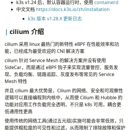
k3s v1.24 后，默认容器运行时，使用
containerd
cilium 重要概念
中文文档
https://docs.k3s.io/zh/installation
Cilium Endpoints 接入点
k3s 版本 v1.28.X 更新日志
Cilium Identity 身份
验证部署可行性
cilium 介绍
部署最小demo
使用 curl 对 NodePort ClusterIP PodIP 等
cilium 采用 linux 最热门的新特性 eBPF 在性能效率和功
进行测试
能，已经成为最受欢迎的 CNI 解决方案
移除验证部署
cilium 针对 Service Mesh 的解决方案并没有使用
卸载快速上手环境
SideCar，而是通过 eBPF 钩子来实现流量管控、服务发
写在最后
现、负载均衡、链路追踪、灰度发布等常见的 Service
Mesh 特性
并且 cilium 最大优势是，Cilium 的网络、安全和可观察性
逻辑可以直接编程到内核中，从而使 Cilium 和 Hubble 的
功能对应用工作负载完全透明，不只是 k8s 可用，耦合更
低通用性更高
使用传统的网络工具(通过五元组)实施可能会非常低效，只
能提供粗粒度的可见性和过滤，从而限制了排除故障和保护