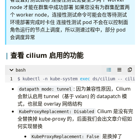
$ curl -sfL https://rancher-mirror.oss-cn-beijing
$ curl -sfL https://rancher-mirror.oss-cn-beijing
node 才能在群集中成功部署 如果您没有为群集配置两
INSTALL_K3S_MIRROR
=
INSTALL_K3S_MIRROR
=
个 worker node，连接性测试命令可能会在等待测试
## 安装有错误，卸载安装
环境部署完成时卡住 连接性测试 pod 不会在以控制面
## 检查服务运行
# 或者使用这个命令来，作为已有 server 的工作节点
角色运行的节点上调度，所以测速过程中，部分 pod
# k3s 下必须手动删除 cilium_host、cilium_net 和 cil
$ k3s agent --server 
${
K3S_URL
}
 --token 
${
K3S_TOK
会调度异常
# 如果不这样做，你可能会在 K3s 停止时丢失与主机的网络
$ ip link show 
|
# 配置 KUBECONFIG
# 安装有错误，卸载 agent 安装
查看 cilium 启用的功能
$ 
export
KUBECONFIG
=
# k3s下必须手动删除 cilium_host、cilium_net 和 cili
# 如果不这样做，你可能会在 K3s 停止时丢失与主机的网络
bash
## 使用 cilium cli 安装 cilium
$ ip link show 
|
$ kubectl -n kube-system 
exec
 ds/cilium -- cilium
# 并且 需要删除 cilium 的 iptables 规则
# get version of cilium https://github.com/cilium
$ iptables-save 
|
 grep -iv cilium 
|
: 因为兼容性原因，Cilium
datapath mode: tunnel
$ ip6tables-save 
|
 grep -iv cilium 
|
会默认启用 tunnel（基于 vxlan) 的 datapatch 模
# get version by proxy
# 确认删除
式，也就是 overlay 网络结构
# 并且 需要删除 cilium 的 iptables 规则
$ sudo iptables-save 
|
Cilium 是没有完
# now latest is v1.14.4
$ iptables-save 
|
 grep -iv cilium 
|
KubeProxyReplacement: Disabled
$ sudo ip6tables-save 
|
全替换掉 kube-proxy 的，后面我们会出文章介绍如
$ ip6tables-save 
|
 grep -iv cilium 
|
# 确认上面的执行完成后
何实现替换
# 确认删除
$ /usr/local/bin/k3s-uninstall.sh
$ sudo iptables-save 
|
是换掉了
KubeProxyReplacement: False