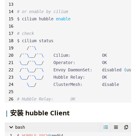
# or enable by cilium
$ cilium hubble 
enable
# check
    /¯¯
 /¯¯
\_
_/¯¯
\ 
\_
_/¯¯
\_
 /¯¯
\_
_/¯¯
\ 
   Envoy DaemonSet:    disabled 
(
usin
\_
_/¯¯
\_
\_
# Hubble Relay:       OK
安装 hubble Client
bash
$ 
HUBBLE_ARCH
=