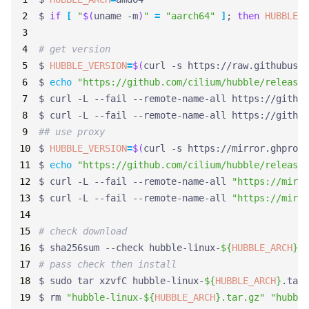
$ 
if
[
"
$(
uname -m
)
"
=
"aarch64"
]
;
then
HUBBLE_A
# get version
$ 
HUBBLE_VERSION
=
$(
curl -s https://raw.githubuser
$ 
echo
"https://github.com/cilium/hubble/releases
$ curl -L --fail --remote-name-all https://github
$ curl -L --fail --remote-name-all https://github
## use proxy
$ 
HUBBLE_VERSION
=
$(
curl -s https://mirror.ghproxy
$ 
echo
"https://github.com/cilium/hubble/releases
$ curl -L --fail --remote-name-all 
"https://mirro
$ curl -L --fail --remote-name-all 
"https://mirro
# check download
$ sha256sum --check hubble-linux-
${
HUBBLE_ARCH
}
# pass check then install
$ sudo tar xzvfC hubble-linux-
${
HUBBLE_ARCH
}
$ rm 
"hubble-linux-
${
HUBBLE_ARCH
}
.tar.gz"
"hubble